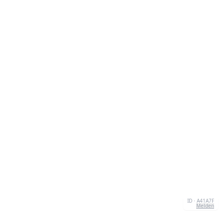
ID · A41A7F
Melden