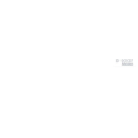
ID · 0CECD7
Melden