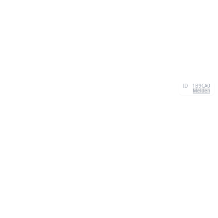
ID · 1B9CA0
Melden
ÜBER UNS