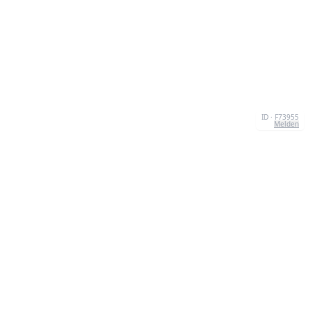
ID · F73955
Melden
ÜBER UNS