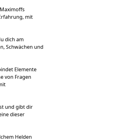
 Maximoffs
Erfahrung, mit
du dich am
rken, Schwächen und
bindet Elemente
he von Fragen
mit
t und gibt dir
ine dieser
welchem Helden