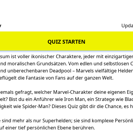
v
Upda
QUIZ STARTEN
um ist voller ikonischer Charaktere, jeder mit einzigartige
und moralischen Grundsätzen. Vom edlen und selbstlosen 
und unberechenbaren Deadpool – Marvels vielfältige Helde
flügelt die Fantasie von Fans auf der ganzen Welt.
 jemals gefragt, welcher Marvel-Charakter deine eigenen E
lt? Bist du ein Anführer wie Iron Man, ein Stratege wie Bl
gkeit wie Spider-Man? Dieses Quiz gibt dir die Chance, es 
 sind mehr als nur Superhelden; sie sind komplexe Persönl
uf einer tief persönlichen Ebene berühren.