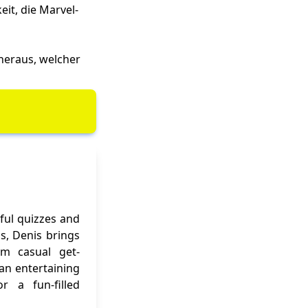
eit, die Marvel-
heraus, welcher
ful quizzes and
ns, Denis brings
om casual get-
 an entertaining
r a fun-filled