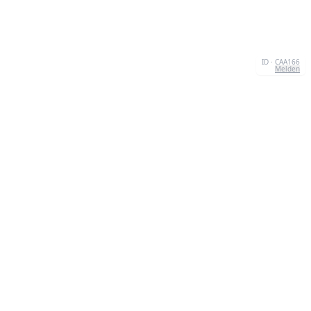
ID · CAA166
Melden
KONTAKT
Chernivtsi, 58013, UA
admin@quizzboom.com
+ 38 066 11 89 88 7