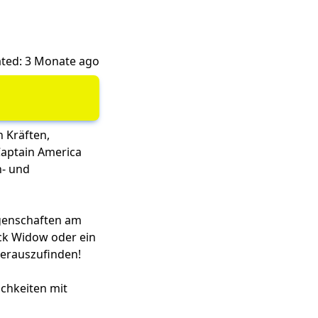
ted: 3 Monate ago
n Kräften,
Captain America
n- und
igenschaften am
ack Widow oder ein
herauszufinden!
ichkeiten mit