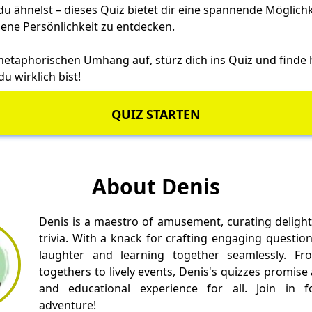
du ähnelst – dieses Quiz bietet dir eine spannende Möglichk
gene Persönlichkeit zu entdecken.
 metaphorischen Umhang auf, stürz dich ins Quiz und finde 
u wirklich bist!
QUIZ STARTEN
About Denis
Denis is a maestro of amusement, curating delight
trivia. With a knack for crafting engaging questio
laughter and learning together seamlessly. Fr
togethers to lively events, Denis's quizzes promise
and educational experience for all. Join in fo
adventure!