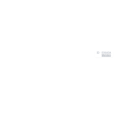
ID · E06A3A
Melden