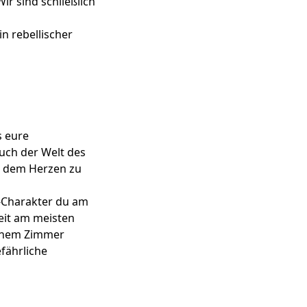
ir sind schließlich
in rebellischer
s eure
uch der Welt des
, dem Herzen zu
-Charakter du am
keit am meisten
deinem Zimmer
efährliche