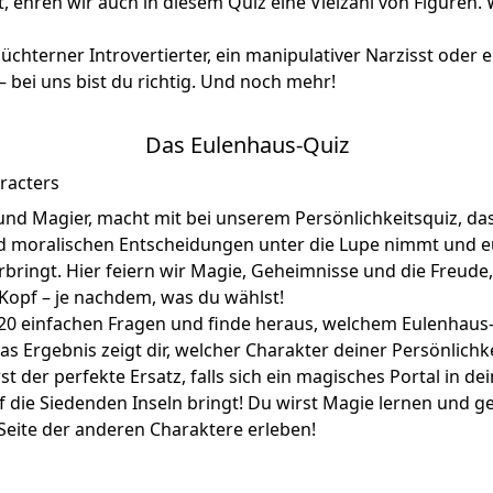
t, ehren wir auch in diesem Quiz eine Vielzahl von Figuren. W
hüchterner Introvertierter, ein manipulativer Narzisst oder e
– bei uns bist du richtig. Und noch mehr!
Das Eulenhaus-Quiz
und Magier, macht mit bei unserem Persönlichkeitsquiz, da
 moralischen Entscheidungen unter die Lupe nimmt und e
bringt. Hier feiern wir Magie, Geheimnisse und die Freude
Kopf – je nachdem, was du wählst!
20 einfachen Fragen und finde heraus, welchem Eulenhaus
Das Ergebnis zeigt dir, welcher Charakter deiner Persönlich
st der perfekte Ersatz, falls sich ein magisches Portal in 
f die Siedenden Inseln bringt! Du wirst Magie lernen und g
Seite der anderen Charaktere erleben!