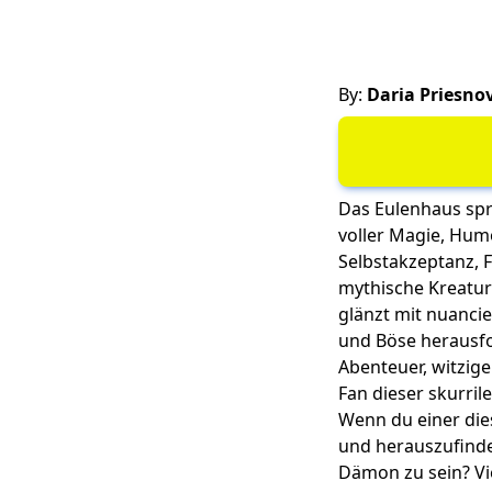
By:
Daria Priesno
Das Eulenhaus spr
voller Magie, Hum
Selbstakzeptanz, 
mythische Kreature
glänzt mit nuancie
und Böse herausfo
Abenteuer, witzig
Fan dieser skurri
Wenn du einer dies
und herauszufinde
Dämon zu sein? Vie