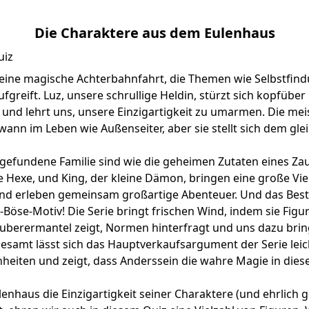
Die Charaktere aus dem Eulenhaus
 eine magische Achterbahnfahrt, die Themen wie Selbstfin
greift. Luz, unsere schrullige Heldin, stürzt sich kopfüber 
und lehrt uns, unsere Einzigartigkeit zu umarmen. Die mei
wann im Leben wie Außenseiter, aber sie stellt sich dem gl
gefundene Familie sind wie die geheimen Zutaten eines Zau
he Hexe, und King, der kleine Dämon, bringen eine große Viel
nd erleben gemeinsam großartige Abenteuer. Und das Beste
Böse-Motiv! Die Serie bringt frischen Wind, indem sie Fig
Zauberermantel zeigt, Normen hinterfragt und uns dazu bri
gesamt lässt sich das Hauptverkaufsargument der Serie lei
nheiten und zeigt, dass Anderssein die wahre Magie in dies
enhaus die Einzigartigkeit seiner Charaktere (und ehrlich g