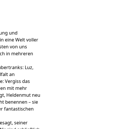
dung und
in eine Welt voller
sten von uns
eich in mehreren
bertranks: Luz,
falt an
: Vergiss das
uren mit mehr
ngt, Heldenmut neu
cht benennen – sie
er fantastischen
esagt, seiner