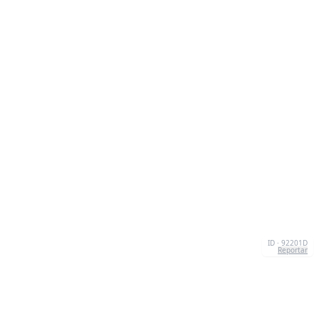
ID · 92201D
Reportar