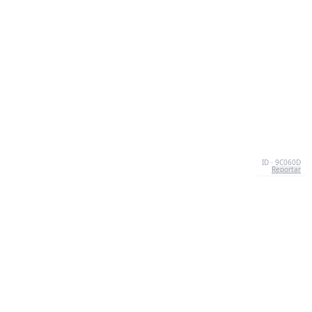
ID · 9C060D
Reportar