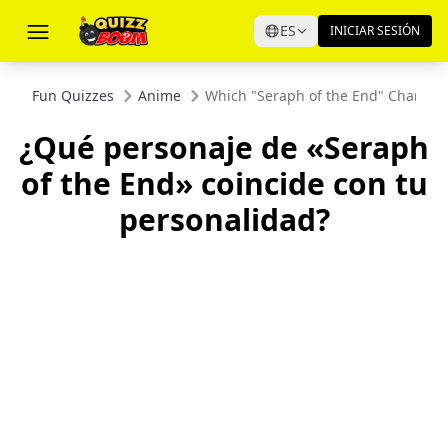
ES
INICIAR SESIÓN
Fun Quizzes
Anime
Which "Seraph of the End" Characte
¿Qué personaje de «Seraph
of the End» coincide con tu
personalidad?