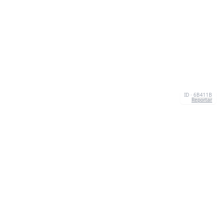
ID · 6B411B
Reportar