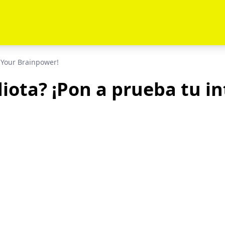
t Your Brainpower!
diota? ¡Pon a prueba tu in