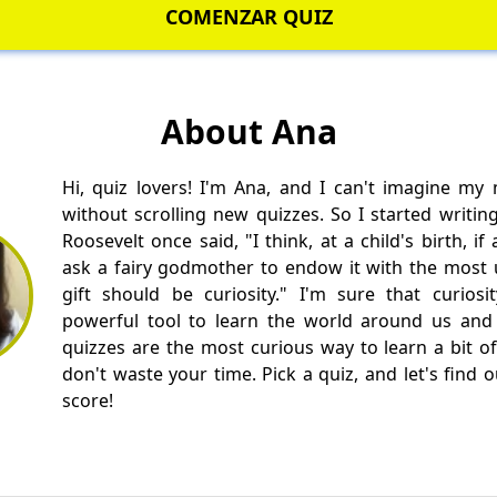
COMENZAR QUIZ
About Ana
Hi, quiz lovers! I'm Ana, and I can't imagine my
without scrolling new quizzes. So I started writin
Roosevelt once said, "I think, at a child's birth, i
ask a fairy godmother to endow it with the most us
gift should be curiosity." I'm sure that curios
powerful tool to learn the world around us and 
quizzes are the most curious way to learn a bit of
don't waste your time. Pick a quiz, and let's find 
score!