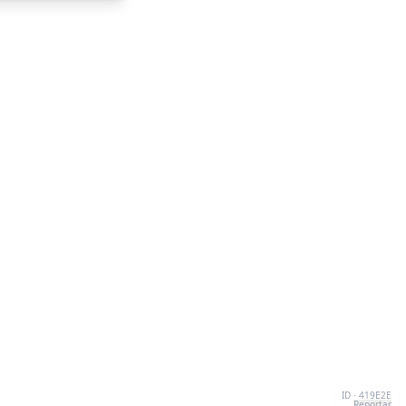
ID · 419E2E
Reportar