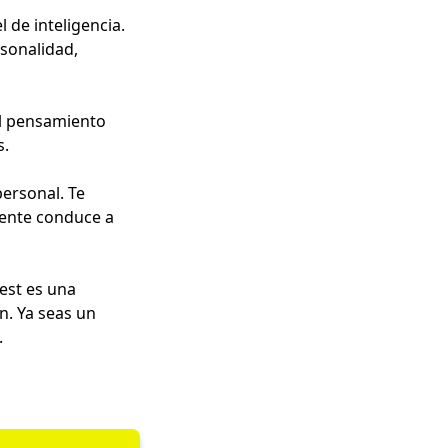
 de inteligencia.
rsonalidad,
 el pensamiento
s.
personal. Te
mente conduce a
test es una
n. Ya seas un
.