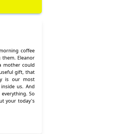
 morning coffee
g them. Eleanor
f a mother could
eful gift, that
ity is our most
inside us. And
 everything. So
out your today's