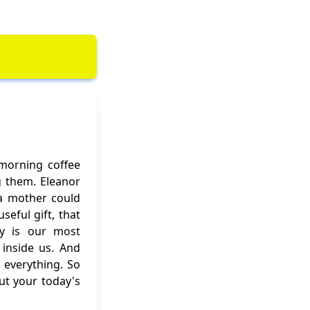
 morning coffee
g them. Eleanor
f a mother could
eful gift, that
ity is our most
inside us. And
 everything. So
out your today's