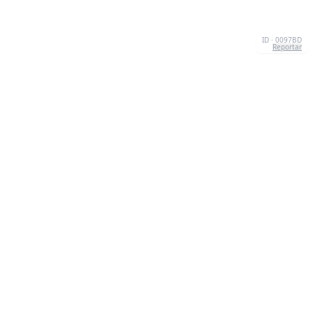
ID · 0097BD
Reportar
CONTACTO
Chernivtsi, 58013, UA
admin@quizzboom.com
+ 38 066 11 89 88 7