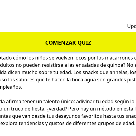
h
Upd
COMENZAR QUIZ
otado cómo los niños se vuelven locos por los macarrones
dultos no pueden resistirse a las ensaladas de quinoa? No e
ida dicen mucho sobre tu edad. Los snacks que anhelas, los
uso los sabores que te hacen la boca agua son grandes pist
umpleaños.
a afirma tener un talento único: adivinar tu edad según lo
un truco de fiesta, ¿verdad? Pero hay un método en esta l
untas que van desde tus desayunos favoritos hasta tus sna
z explora tendencias y gustos de diferentes grupos de edad.