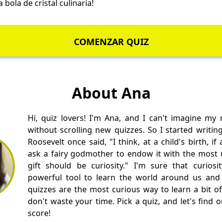
bola de cristal culinaria!
COMENZAR QUIZ
About Ana
Hi, quiz lovers! I'm Ana, and I can't imagine my
without scrolling new quizzes. So I started writin
Roosevelt once said, "I think, at a child's birth, i
ask a fairy godmother to endow it with the most us
gift should be curiosity." I'm sure that curios
powerful tool to learn the world around us and 
quizzes are the most curious way to learn a bit of
don't waste your time. Pick a quiz, and let's find 
score!