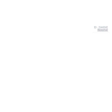
ID · EA4B4E
Reportar
SOBRE NOSOTROS
We're your go-to destination for an explosion of
quizzesthat are as entertaining as they are