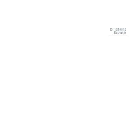
ID · 6B9612
Reportar
CONTACTO
Chernivtsi, 58013, UA
admin@quizzboom.com
+ 38 066 11 89 88 7