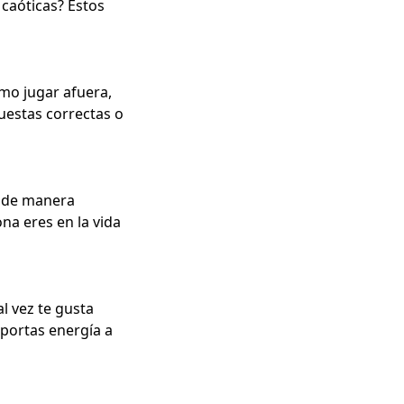
caóticas? Estos
omo jugar afuera,
uestas correctas o
n de manera
ona eres en la vida
l vez te gusta
 aportas energía a