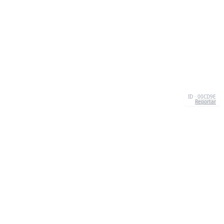
ID · 00CD9E
Reportar