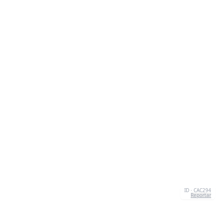
ID · CAC294
Reportar