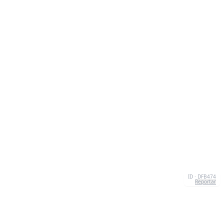
ID · DFB474
Reportar