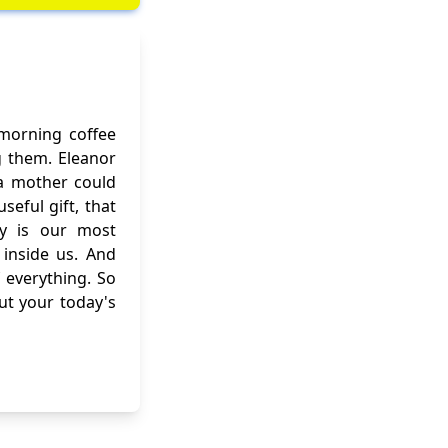
 morning coffee
g them. Eleanor
f a mother could
eful gift, that
ity is our most
inside us. And
 everything. So
out your today's