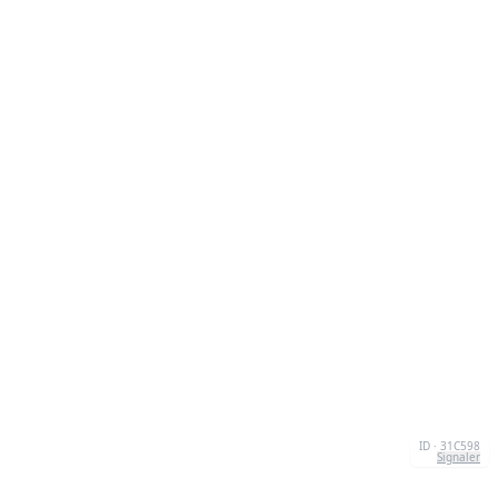
ID · 31C598
Signaler