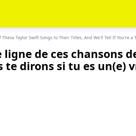
 These Taylor Swift Songs to Their Titles, And We'll Tell If You're a 
 ligne de ces chansons de
s te dirons si tu es un(e) v