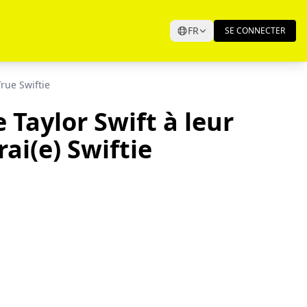
FR
SE CONNECTER
True Swiftie
 Taylor Swift à leur
rai(e) Swiftie