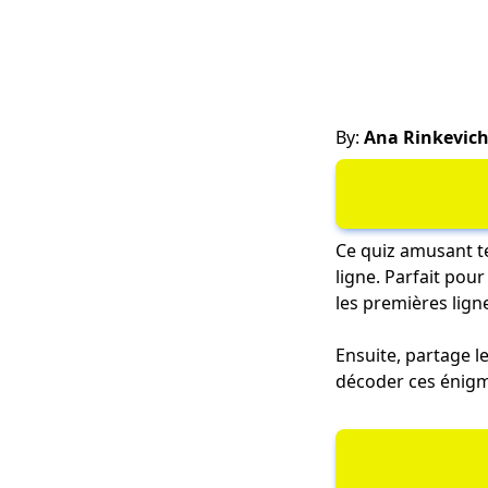
By:
Ana Rinkevic
Ce quiz amusant te
ligne. Parfait pou
les premières lign
Ensuite, partage le
décoder ces énigm