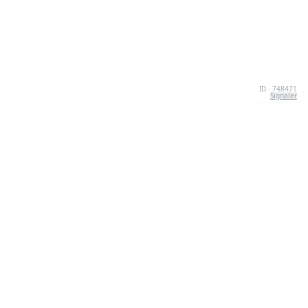
ID · 748471
Signaler
À PROPOS
We're your go-to destination for an explosion of