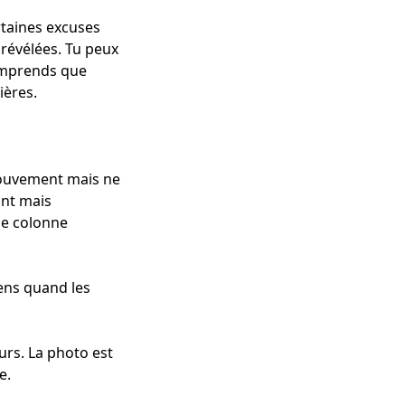
ertaines excuses
 révélées. Tu peux
 comprends que
ières.
 mouvement mais ne
ant mais
de colonne
iens quand les
rs. La photo est
e.