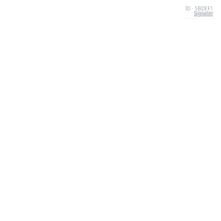
ID · 5BDEF1
Signaler
CONTACT
Chernivtsi, 58013, UA
admin@quizzboom.com
+ 38 066 11 89 88 7