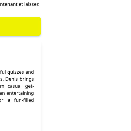
intenant et laissez
ful quizzes and
ns, Denis brings
om casual get-
 an entertaining
r a fun-filled