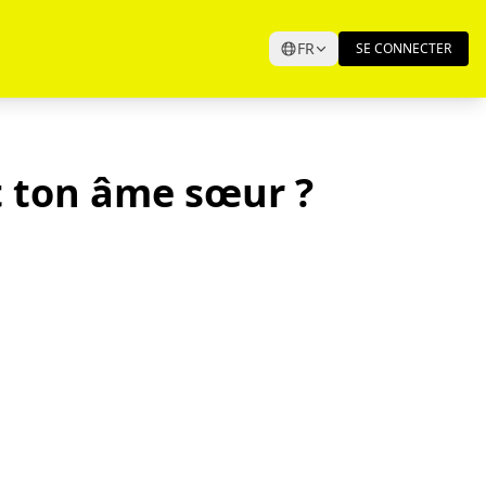
FR
SE CONNECTER
t ton âme sœur ?