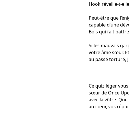
Hook réveille-t-ell
Peut-être que l’én
capable d’une dévo
Bois qui fait batt
Si les mauvais gar
votre âme sœur. Et
au passé torturé, 
Ce quiz léger vou
sœur de Once Upon
avec la vôtre. Que
au cœur, vos répon