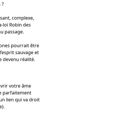
 ?
ssant, complexe,
a-loi Robin des
 au passage.
ones pourrait être
’esprit sauvage et
e devenu réalité.
vrir votre âme
e parfaitement
n lien qui va droit
e).