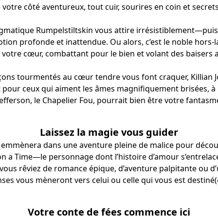
e votre côté aventureux, tout cuir, sourires en coin et secrets
igmatique Rumpelstiltskin vous attire irrésistiblement—pui
tion profonde et inattendue. Ou alors, c’est le noble hors-l
re votre cœur, combattant pour le bien et volant des baisers
çons tourmentés au cœur tendre vous font craquer, Killian J
 pour ceux qui aiment les âmes magnifiquement brisées, à l
Jefferson, le Chapelier Fou, pourrait bien être votre fantasm
Laissez la magie vous guider
s emmènera dans une aventure pleine de malice pour décou
 a Time—le personnage dont l’histoire d’amour s’entrelac
 vous rêviez de romance épique, d’aventure palpitante ou d’u
ses vous mèneront vers celui ou celle qui vous est destiné(
Votre conte de fées commence ici