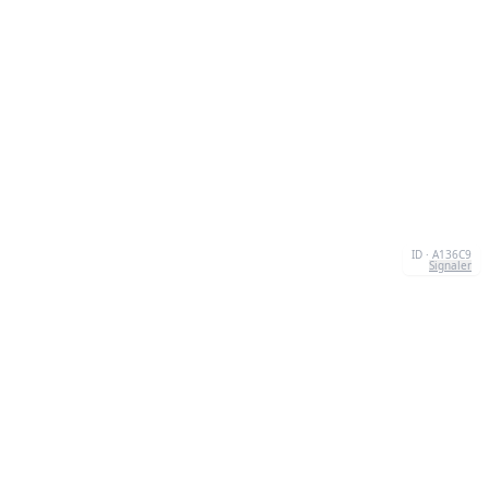
ID · A136C9
Signaler