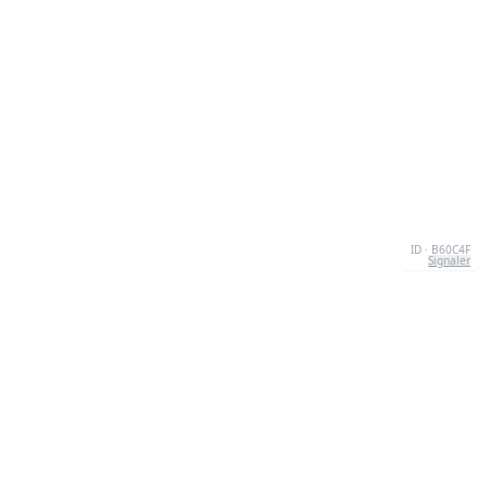
ID · B60C4F
Signaler