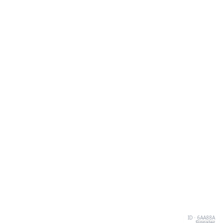
ID · 6AA88A
Signaler