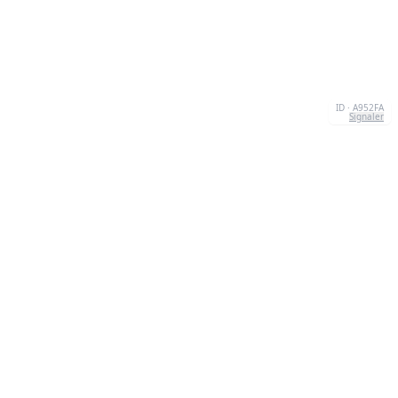
ID · A952FA
Signaler
À PROPOS
We're your go-to destination for an explosion of
quizzesthat are as entertaining as they are