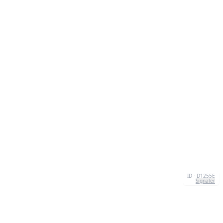
ID · D1255E
Signaler