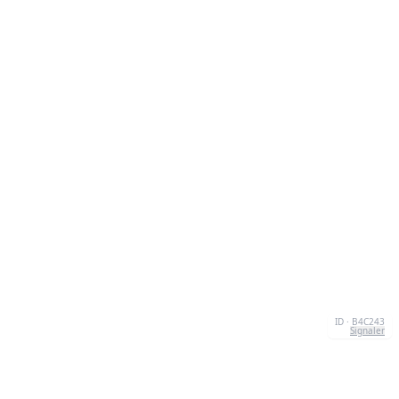
ID · B4C243
Signaler