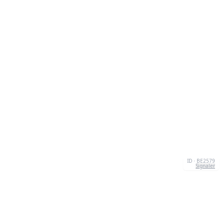
ID · BE2579
Signaler