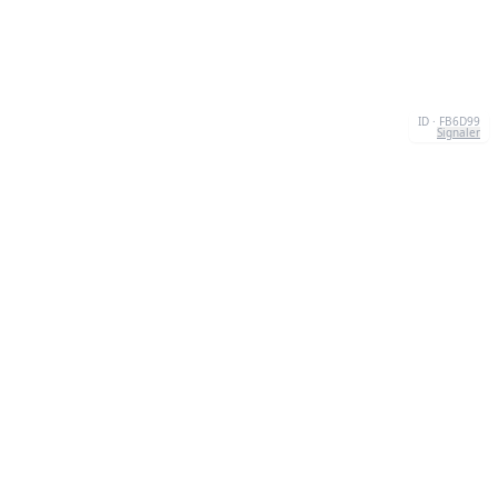
ID · FB6D99
Signaler
À PROPOS
We're your go-to destination for an explosion of
quizzesthat are as entertaining as they are