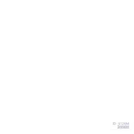
ID · 6124A4
Signaler