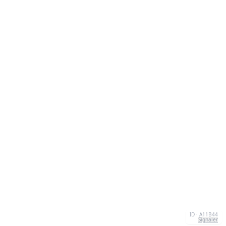
ID · A11B44
Signaler