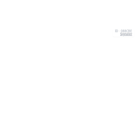
ID · 088CBE
Signaler
À PROPOS
We're your go-to destination for an explosion of
quizzesthat are as entertaining as they are
informative.Our mission? To make learning a lively