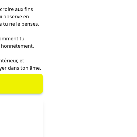
croire aux fins
ui observe en
e tu ne le penses.
 comment tu
ds honnêtement,
térieur, et
yer dans ton âme.