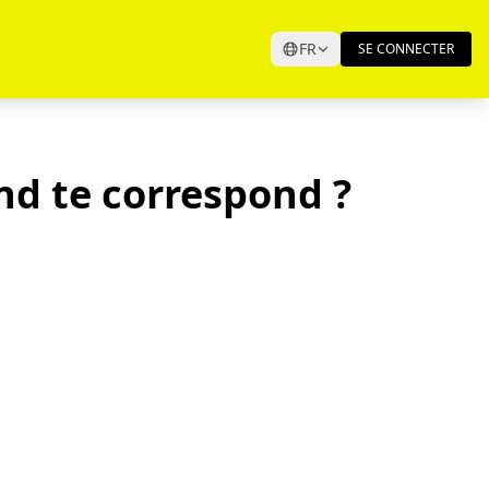
FR
SE CONNECTER
d te correspond ?