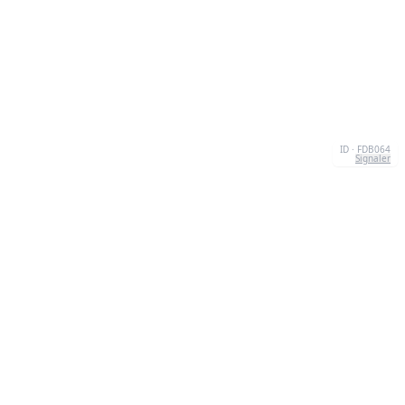
ID · FDB064
Signaler
CONTACT
Chernivtsi, 58013, UA
admin@quizzboom.com