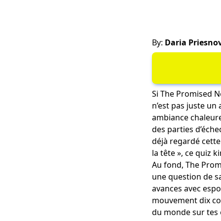
By:
Daria Priesno
Si The Promised N
n’est pas juste un
ambiance chaleureu
des parties d’échec
déjà regardé cette 
la tête », ce quiz ki
Au fond, The Promi
une question de sa
avances avec espoi
mouvement dix coup
du monde sur tes é