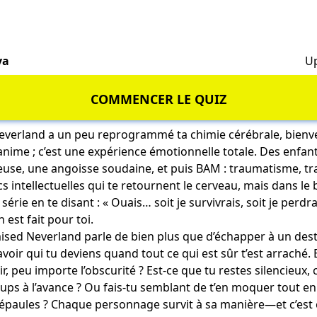
va
Up
COMMENCER LE QUIZ
everland a un peu reprogrammé ta chimie cérébrale, bienve
 anime ; c’est une expérience émotionnelle totale. Des enfan
se, une angoisse soudaine, et puis BAM : traumatisme, tra
s intellectuelles qui te retournent le cerveau, mais dans le 
série en te disant : « Ouais… soit je survivrais, soit je per
n est fait pour toi.
sed Neverland parle de bien plus que d’échapper à un desti
voir qui tu deviens quand tout ce qui est sûr t’est arraché. 
r, peu importe l’obscurité ? Est-ce que tu restes silencieux,
s à l’avance ? Ou fais-tu semblant de t’en moquer tout en
paules ? Chaque personnage survit à sa manière—et c’est c