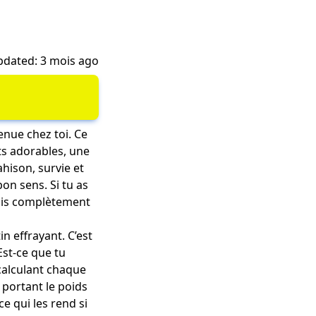
dated: 3 mois ago
nue chez toi. Ce
ts adorables, une
hison, survie et
bon sens. Si tu as
drais complètement
n effrayant. C’est
Est-ce que tu
 calculant chaque
 portant le poids
e qui les rend si