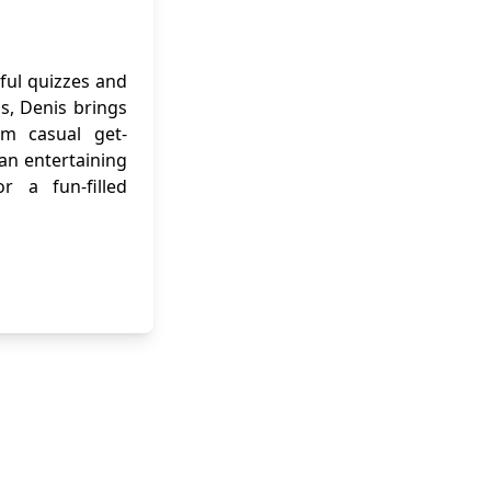
ful quizzes and
ns, Denis brings
om casual get-
 an entertaining
r a fun-filled