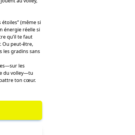
 jouent au volley,
s étoiles” (même si
n énergie réelle si
e qu’il te faut
. Ou peut-être,
s les gradins sans
ses—sur les
ue du volley—tu
battre ton cœur.