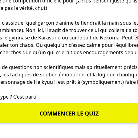
une compétition officielle pour ça ! (Ils pensent juste qu’ils
a pas la vérité, chut)
z classique “quel garçon d’anime te tiendrait la main sous le
biance). Non, ici, il s’agit de trouver celui qui collerait à to
 le gymnase de Karasuno ou sur le toit de Nekoma. Peut-êtr
ler ton chaos. Ou quelqu’un d’assez calme pour l’équilibrer
u cherches quelqu’un qui crierait des encouragements depui
e de questions non scientifiques mais spirituellement préci
s, les tactiques de soutien émotionnel et la logique chaotiq
ersonnage de Haikyuu !! est prêt à (symboliquement) faire 
ype ? C’est parti.
COMMENCER LE QUIZ