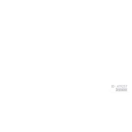
ID · 47F257
Signaler