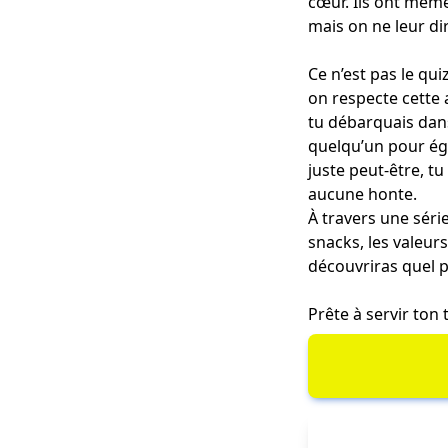
cœur. Ils ont même 
mais on ne leur dir
Ce n’est pas le qui
on respecte cette am
tu débarquais dans
quelqu’un pour éga
juste peut-être, t
aucune honte.
À travers une séri
snacks, les valeur
découvriras quel p
Prête à servir ton t