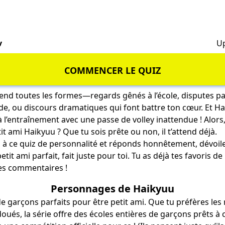
v
Up
COMMENCER LE QUIZ
rend toutes les formes—regards gênés à l’école, disputes 
nde, ou discours dramatiques qui font battre ton cœur. Et Hai
à l’entraînement avec une passe de volley inattendue ! Alors
t ami Haikyuu ? Que tu sois prête ou non, il t’attend déjà.
à ce quiz de personnalité et réponds honnêtement, dévoile 
etit ami parfait, fait juste pour toi. Tu as déjà tes favoris d
les commentaires !
Personnages de Haikyuu
 garçons parfaits pour être petit ami. Que tu préfères les 
doués, la série offre des écoles entières de garçons prêts à