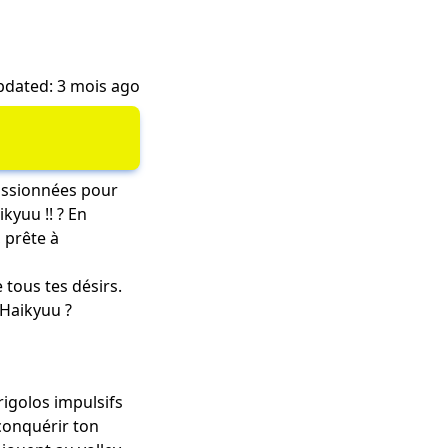
dated: 3 mois ago
passionnées pour
kyuu !! ? En
, prête à
tous tes désirs.
e Haikyuu ?
rigolos impulsifs
 conquérir ton