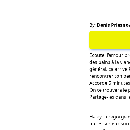
By:
Denis Priesno
Écoute, l’amour p
des pains à la via
général, ça arrive 
rencontrer ton peti
Accorde 5 minutes 
On te trouvera le p
Partage-les dans 
Haikyuu regorge de
ou les sérieux sur