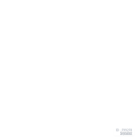
ID · F992F8
Signaler