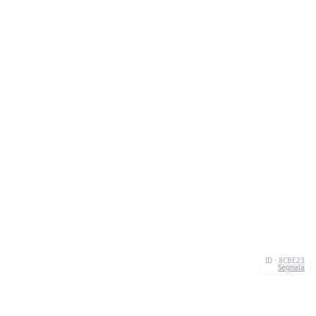
ID · 8CBE23
Segnala