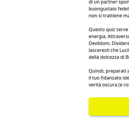
di un partner spon
buongustaio fedele
non si trattiene ma
Questo quiz serve 
energia. Attraverso
Devildom. Divider
lasceresti che Luc
della dolcezza di B
Quindi, preparati a
il tuo fidanzato ide
verità oscura (e r