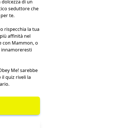
a dolcezza di un
tico seduttore che
per te.
o rispecchia la tua
iù affinità nel
lle con Mammon, o
ti innamoreresti
i Obey Me! sarebbe
l quiz riveli la
ario.