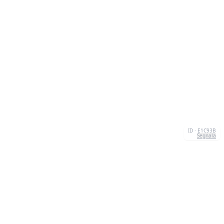
ID · E1C93B
Segnala