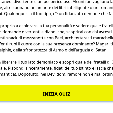
taneo, divertente e un po’ pericoloso. Alcuni fan vogliono l
, altri sognano un amante dei libri intelligente o un roman
i. Qualunque sia il tuo tipo, c’è un fidanzato demone che fa 
proprio a esplorare la tua personalità e vedere quale fratell
 domande divertenti e diaboliche, scoprirai con chi avresti p
esti snack di mezzanotte con Beel, architetteresti marache
ifer ti rubi il cuore con la sua presenza dominante? Magari 
elphie, della sfrontatezza di Asmo o dell’arguzia di Satan.
 liberare il tuo lato demoniaco e scopri quale dei fratelli d
ale. Rispondi sinceramente, fidati del tuo istinto e lascia che i
omantica). Dopotutto, nel Devildom, l’amore non è mai ordin
INIZIA QUIZ