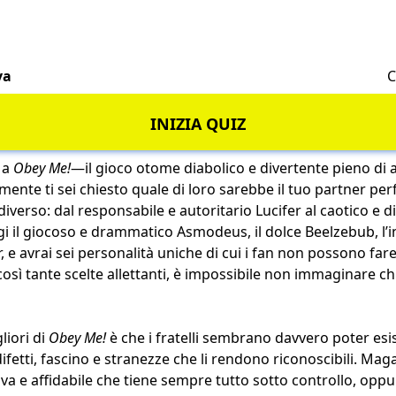
va
C
INIZIA QUIZ
 a
Obey Me!
—il gioco otome diabolico e divertente pieno di af
te ti sei chiesto quale di loro sarebbe il tuo partner perf
verso: dal responsabile e autoritario Lucifer al caotico e d
il giocoso e drammatico Asmodeus, il dolce Beelzebub, l’in
, e avrai sei personalità uniche di cui i fan non possono far
osì tante scelte allettanti, è impossibile non immaginare chi
liori di
Obey Me!
è che i fratelli sembrano davvero poter esis
fetti, fascino e stranezze che li rendono riconoscibili. Maga
va e affidabile che tiene sempre tutto sotto controllo, oppur