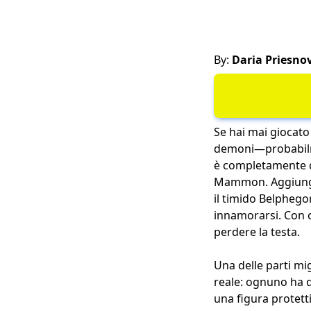
By:
Daria Priesno
Se hai mai giocato
demoni—probabilmen
è completamente di
Mammon. Aggiungi 
il timido Belphegor
innamorarsi. Con c
perdere la testa.
Una delle parti mig
reale: ognuno ha di
una figura protetti