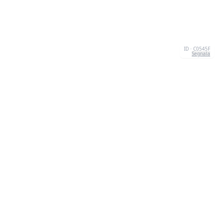
ID · C0545F
Segnala
CHI SIAMO
We're your go-to destination for an explosion of
quizzesthat are as entertaining as they are
informative.Our mission? To make learning a lively