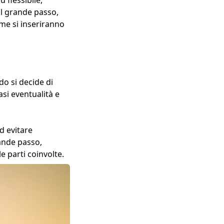
il grande passo,
me si inseriranno
o si decide di
si eventualità e
d evitare
rande passo,
e parti coinvolte.