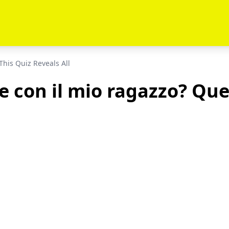
his Quiz Reveals All
e con il mio ragazzo? Ques