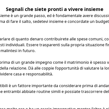
Segnali che siete pronti a vivere insieme
sieme è un grande passo, ed è fondamentale avere discussio
ima di fare il salto, sedetevi insieme e concordate un budge
arlare di quanto denaro contribuirete alle spese comuni, co
costi individuali. Essere trasparenti sulla propria situazione f
malintesi in futuro.
e prima di un grande impegno come il matrimonio è spesso 
lla relazione. Dà alle coppie l’opportunità di valutare la lo
ividere casa e responsabilità.
ibili è un fattore importante da considerare prima di andar
 entrambi abbiate routine simili e possiate trascorrere del
ora molte ore o ha un orario impegnativo mentre l’altro è più