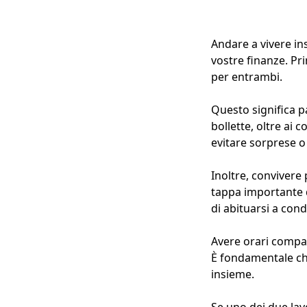
Andare a vivere in
vostre finanze. Pr
per entrambi.
Questo significa p
bollette, oltre ai 
evitare sorprese o 
Inoltre, conviver
tappa importante de
di abituarsi a cond
Avere orari compat
È fondamentale che
insieme.
Se uno dei due lav