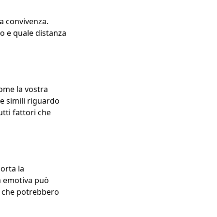
una convivenza.
o e quale distanza
come la vostra
e simili riguardo
tti fattori che
orta la
ità emotiva può
ti che potrebbero