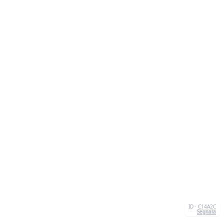
ID · C14A2C
Segnala