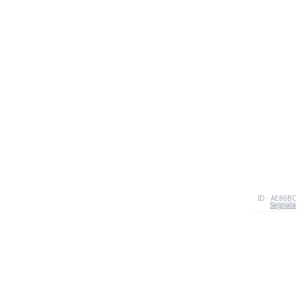
ID · AE86BC
Segnala