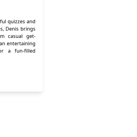
ful quizzes and
ns, Denis brings
om casual get-
 an entertaining
r a fun-filled