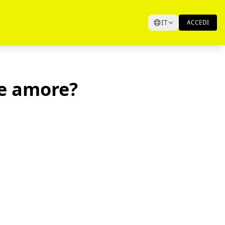
IT
ACCEDI
de amore?