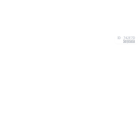
ID · 742E7D
Segnala
CHI SIAMO
We're your go-to destination for an explosion of
quizzesthat are as entertaining as they are