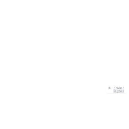
ID · 876D63
Segnala