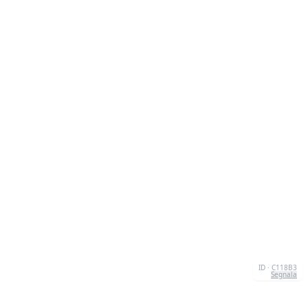
ID · C118B3
Segnala