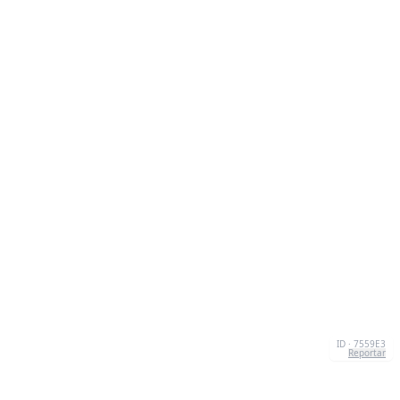
ID · 7559E3
Reportar