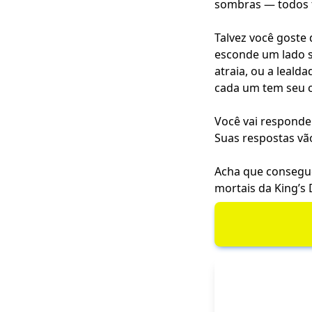
sombras — todos t
Talvez você goste
esconde um lado se
atraia, ou a leald
cada um tem seu c
Você vai responder
Suas respostas vã
Acha que consegu
mortais da King’s