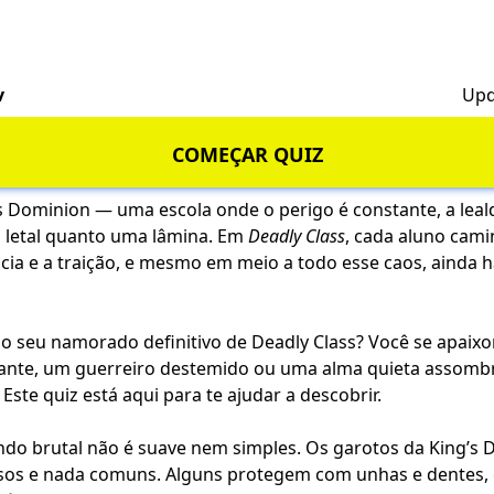
v
Upd
COMEÇAR QUIZ
 Dominion — uma escola onde o perigo é constante, a leald
 letal quanto uma lâmina. Em
Deadly Class
, cada aluno cami
ncia e a traição, e mesmo em meio a todo esse caos, ainda 
 o seu namorado definitivo de Deadly Class? Você se apaix
hante, um guerreiro destemido ou uma alma quieta assom
ste quiz está aqui para te ajudar a descobrir.
o brutal não é suave nem simples. Os garotos da King’s 
osos e nada comuns. Alguns protegem com unhas e dentes,