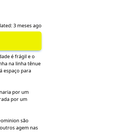
ated: 3 meses ago
ade é frágil e o
nha na linha tênue
há espaço para
onaria por um
brada por um
Dominion são
 outros agem nas