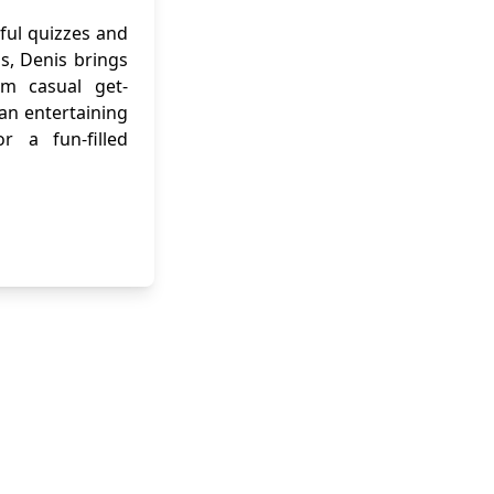
ful quizzes and
ns, Denis brings
om casual get-
 an entertaining
r a fun-filled