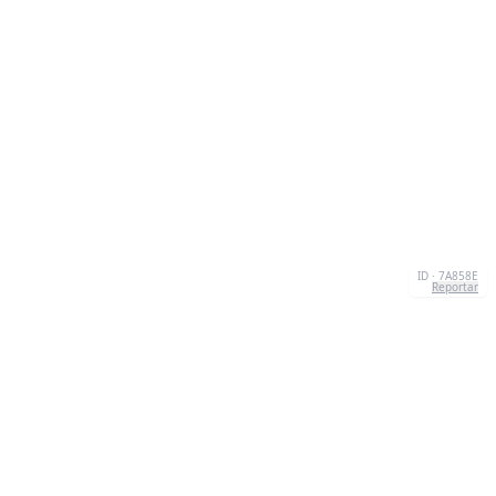
ID · 7A858E
Reportar
CONTATO