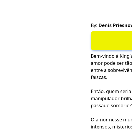
By:
Denis Priesno
Bem-vindo à King’s
amor pode ser tão
entre a sobrevivê
faíscas.
Então, quem seria
manipulador bril
passado sombrio? E
O amor nesse mund
intensos, misteri