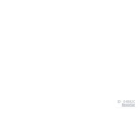
ID · E4B82C
Reportar