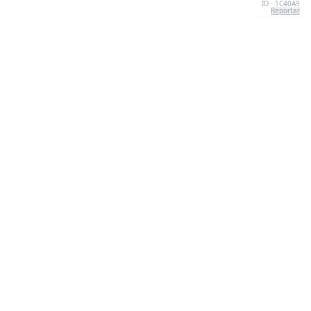
ID · 1C40A9
Reportar
CONTATO
Chernivtsi, 58013, UA
admin@quizzboom.com
+ 38 066 11 89 88 7