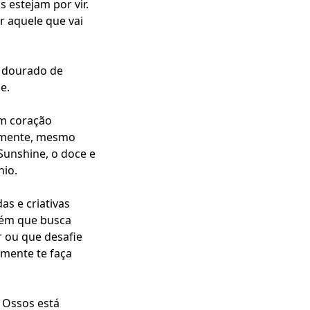
 estejam por vir.
r aquele que vai
o dourado de
e.
um coração
amente, mesmo
Sunshine, o doce e
nio.
as e criativas
guém que busca
 ou que desafie
mente te faça
 Ossos está