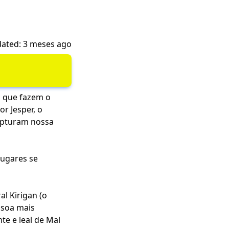
ated: 3 meses ago
 que fazem o
r Jesper, o
apturam nossa
lugares se
l Kirigan (o
ssoa mais
e e leal de Mal