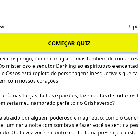
va
Upd
COMEÇAR QUIZ
cheio de perigo, poder e magia — mas também de romances
Do misterioso e sedutor Darkling ao espirituoso e encantado
e Ossos está repleto de personagens inesquecíveis que c
em com nossos corações.
róprias forças, falhas e paixões, fazendo fãs de todos os 
m seria meu namorado perfeito no Grishaverso?
nta atraído por alguém poderoso e magnético, como o Genera
e iluminar a noite com sombras e fazer você se sentir a pe
do. Ou talvez você encontre conforto na presença constant