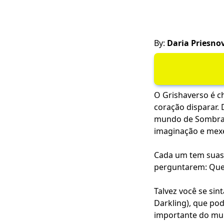
By:
Daria Priesno
O Grishaverso é 
coração disparar. 
mundo de Sombra 
imaginação e mex
Cada um tem suas p
perguntarem: Que
Talvez você se si
Darkling), que pod
importante do mun