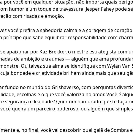
ia por você em qualquer situação, não importa quais perigos
bom humor e um toque de travessura, Jesper Fahey pode se
ração com risadas e emoção.
alvez você prefira a sabedoria calma e a coragem de coraçã
um príncipe que sabe equilibrar responsabilidade com charm
se apaixonar por Kaz Brekker, o mestre estrategista com 
madas de ambição e traumas — alguém que ama profund
onstre. Ou talvez sua alma se identifique com Wylan Van 
 cuja bondade e criatividade brilham ainda mais que seu gê
evar fundo no mundo do Grishaverso, com perguntas divertid
lidade, escolhas e o que você valoriza no amor. Você é al
re segurança e lealdade? Quer um namorado que te faça rir
 você queira um parceiro poderoso, ou alguém que simples
ente e, no final, você vai descobrir qual galã de Sombra e