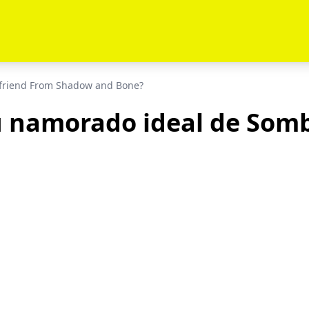
yfriend From Shadow and Bone?
 namorado ideal de Somb