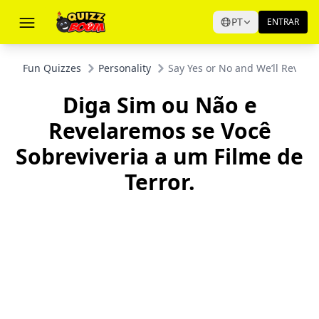
PT
ENTRAR
Fun Quizzes
Personality
Say Yes or No and We’ll Reveal i
Diga Sim ou Não e
Revelaremos se Você
Sobreviveria a um Filme de
Terror.