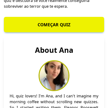
quiz e descubra se você realmente conseguiria
sobreviver ao terror que te espera.
COMEÇAR QUIZ
About Ana
Hi, quiz lovers! I'm Ana, and I can't imagine my
morning coffee without scrolling new quizzes.
So I started writing them. Eleanor Roosevelt